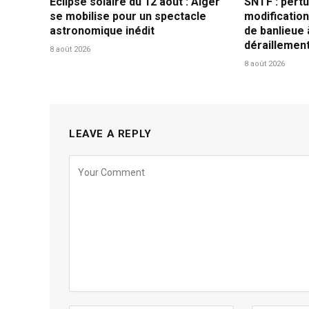
Éclipse solaire du 12 août : Alger
SNTF : pertu
se mobilise pour un spectacle
modification
astronomique inédit
de banlieue 
déraillemen
8 août 2026
8 août 2026
LEAVE A REPLY