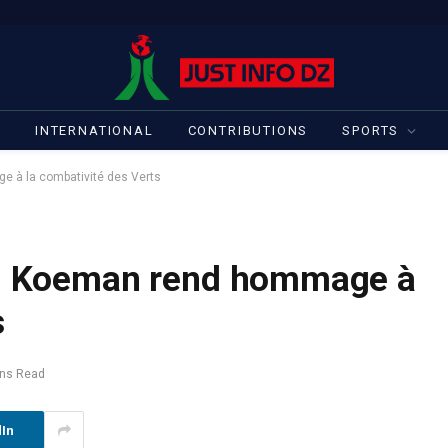
S
INTERNATIONAL
CONTRIBUTIONS
SPORTS
e à la combativité des Verts
e : Koeman rend hommage à
s
ins Read
dIn