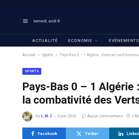
samedi, août 8
ACTUALITÉ
ECONOMIE
EVÉNEMENT
»
»
Accueil
Sports
Pays-Bas 0 – 1 Algérie : Koeman rend hommag
SPORTS
Pays-Bas 0 – 1 Algéri
la combativité des Vert
By
L.M.Z
4 juin 2026
Aucun commentaire
2 M
Facebook
Twitter
Linke