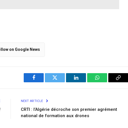
llow on Google News
Facebook
Twitter
LinkedIn
WhatsApp
Cop
Link
E
NEXT ARTICLE
!
CRTI : l’Algérie décroche son premier agrément
national de formation aux drones