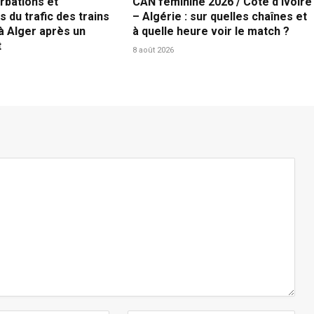
rbations et
CAN féminine 2026 / Côte d’Ivoire
s du trafic des trains
– Algérie : sur quelles chaînes et
à Alger après un
à quelle heure voir le match ?
t
8 août 2026