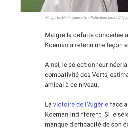
Malgré la défaite concédée à Rotterdam face à l’Algér
Malgré la défaite concédée à
Koeman a retenu une leçon es
Ainsi, le sélectionneur néerla
combativité des Verts, estima
amical à ce niveau.
La
victoire de l’Algérie
face a
Koeman indifférent. Si le sél
manque d’efficacité de son équ