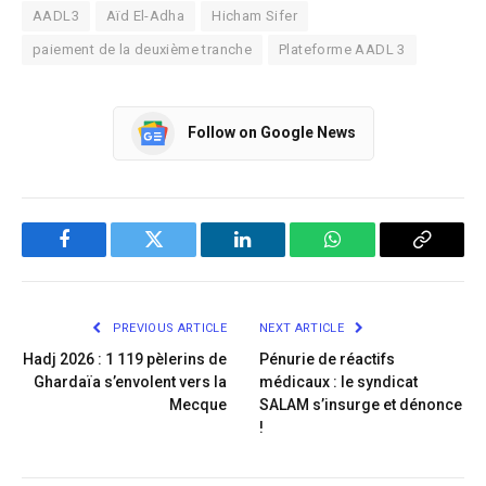
AADL3
Aïd El-Adha
Hicham Sifer
paiement de la deuxième tranche
Plateforme AADL 3
Follow on Google News
Facebook
Twitter
LinkedIn
WhatsApp
Copy
Link
PREVIOUS ARTICLE
NEXT ARTICLE
Hadj 2026 : 1 119 pèlerins de
Pénurie de réactifs
Ghardaïa s’envolent vers la
médicaux : le syndicat
Mecque
SALAM s’insurge et dénonce
!