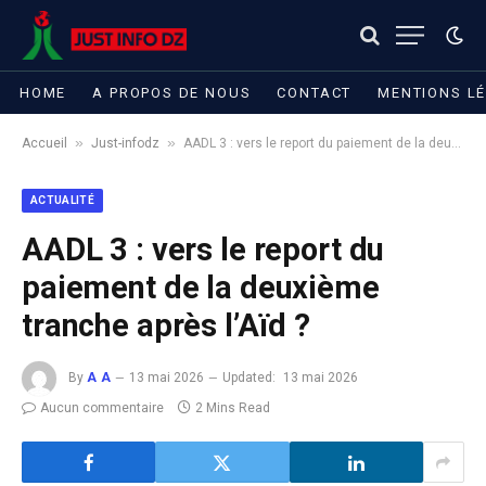
HOME
A PROPOS DE NOUS
CONTACT
MENTIONS L
»
»
Accueil
Just-infodz
AADL 3 : vers le report du paiement de la deuxième tranche après l’Aïd ?
ACTUALITÉ
AADL 3 : vers le report du
paiement de la deuxième
tranche après l’Aïd ?
By
A A
13 mai 2026
Updated:
13 mai 2026
Aucun commentaire
2 Mins Read