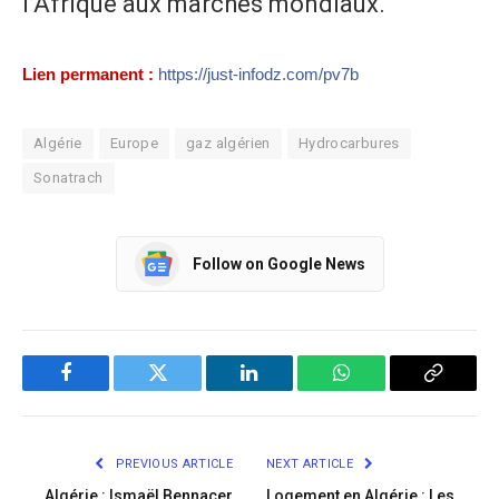
l’Afrique aux marchés mondiaux.
Lien permanent :
https://just-infodz.com/pv7b
Algérie
Europe
gaz algérien
Hydrocarbures
Sonatrach
Follow on Google News
Facebook
Twitter
LinkedIn
WhatsApp
Copy
Link
PREVIOUS ARTICLE
NEXT ARTICLE
Algérie : Ismaël Bennacer
Logement en Algérie : Les