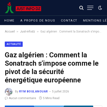
HOME
A PROPOS DE NOUS
CONTACT
MENTIONS L
»
»
Accueil
Just-infodz
Gaz algérien : Comment la Sonatrach s’impose comme le pivot de la sécurité énergétique européenne
ACTUALITÉ
Gaz algérien : Comment la
Sonatrach s’impose comme le
pivot de la sécurité
énergétique européenne
By
RYM BOULANOUAR
5 juillet 2026
Aucun commentaire
5 Mins Read