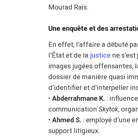
Mourad Raïs.
​Une enquête et des arrestat
​En effet, l’affaire a débuté 
l’État et de la
justice
ne s’est 
images jugées offensantes, la
dossier de manière quasi imm
d’identifier et d’interpeller 
• ​
Abderrahmane K.
: influenc
communication
Skytok
, orga
• ​
Ahmed S.
: employé d’une e
support litigieux.