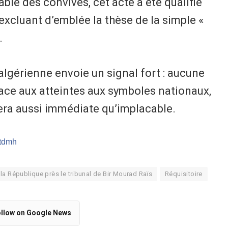
ble des convives, cet acte a été qualifié
excluant d’emblée la thèse de la simple «
.
e algérienne envoie un signal fort : aucune
ace aux atteintes aux symboles nationaux,
sera aussi immédiate qu’implacable.
/tdmh
la République près le tribunal de Bir Mourad Raïs
Réquisitoire
llow on Google News