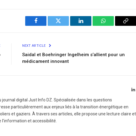
Facebook
Twitter
LinkedIn
WhatsApp
Cop
Link
E
NEXT ARTICLE
​
Saidal et Boehringer Ingelheim s’allient pour un
médicament innovant
 journal digital Just Info DZ. Spécialisée dans les questions
esse particulièrement aux enjeux liés à la transition énergétique en
liers et gaziers. À travers ses articles, elle propose une lecture claire et
e l’information et accessibilité.