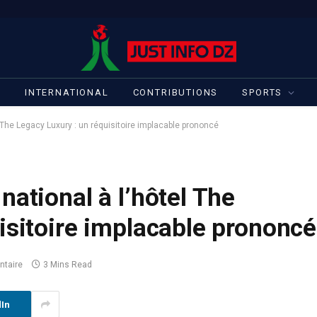
S
INTERNATIONAL
CONTRIBUTIONS
SPORTS
 The Legacy Luxury : un réquisitoire implacable prononcé
national à l’hôtel The
isitoire implacable prononcé
taire
3 Mins Read
dIn