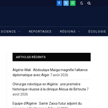
Facebook
X
WhatsApp
(Twitter)
SCIENCE
REPORTAGES
RÉGIONS
ÉCOLOGIE
ARTICLES RÉCENTS
Algérie-Mali : Abdoulaye Maïga magnifie l’alliance
diplomatique avec Alger
7 août 2026
Chirurgie robotique en Algérie : une première
historique réussie à la clinique Alioua de Birtouta
7
août 2026
Equipe d’Algérie : Samir Zaoui futur adjoint du