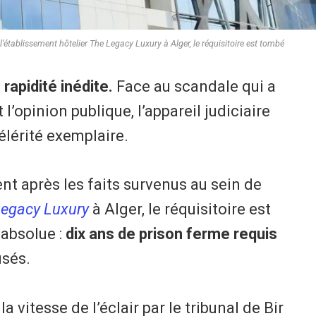
’établissement hôtelier The Legacy Luxury à Alger, le réquisitoire est tombé
 rapidité inédite.
Face au scandale qui a
l’opinion publique, l’appareil judiciaire
élérité exemplaire.
nt après les faits survenus au sein de
Legacy Luxury
à Alger, le réquisitoire est
 absolue :
dix ans de prison ferme requis
usés.
la vitesse de l’éclair par le tribunal de Bir