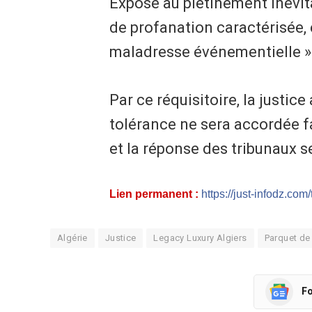
Exposé au piétinement inévita
de profanation caractérisée, 
maladresse événementielle »
Par ce réquisitoire, la justic
tolérance ne sera accordée f
et la réponse des tribunaux 
Lien permanent :
https://just-infodz.com
Algérie
Justice
Legacy Luxury Algiers
Parquet de 
Fo