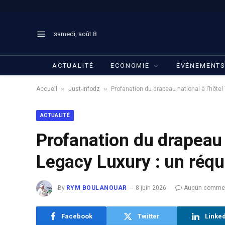
samedi, août 8
ACTUALITÉ
ECONOMIE
EVÉNEMENT
»
»
Accueil
Just-infodz
Profanation du drapeau national à l’hôtel
ACTUALITÉ
Profanation du drapeau 
Legacy Luxury : un réqu
By
RYM BOULANOUAR
8 juin 2026
Aucun commen
Facebook
Twitter
Linke