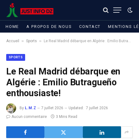
HOME
A PROPOS DE NOUS
CONTACT
MENTIONS L
»
»
Accueil
Sports
Le Real Madrid débarque en Algérie : ​Emilio Butragueño enthousiaste!
SPORTS
Le Real Madrid débarque en
Algérie : ​Emilio Butragueño
enthousiaste!
By
L.M.Z
7 juillet 2026
Updated:
7 juillet 2026
Aucun commentaire
3 Mins Read