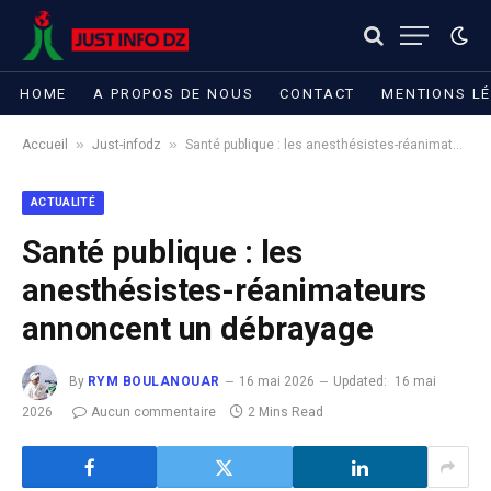
HOME
A PROPOS DE NOUS
CONTACT
MENTIONS L
»
»
Accueil
Just-infodz
Santé publique : les anesthésistes-réanimateurs annoncent un débrayage
ACTUALITÉ
Santé publique : les
anesthésistes-réanimateurs
annoncent un débrayage
By
RYM BOULANOUAR
16 mai 2026
Updated:
16 mai
2026
Aucun commentaire
2 Mins Read