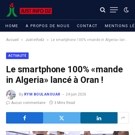
HOME
A PROPOS DE NOUS
CONTACT
MENTIONS L
»
»
Accueil
Just-infodz
Le smartphone 100% «mande in Algeria» lancé à Oran !
ACTUALITÉ
Le smartphone 100% «mande
in Algeria» lancé à Oran !
By
RYM BOULANOUAR
24 juin 2026
Aucun commentaire
3 Mins Read