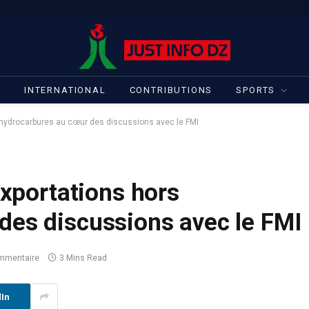
S
INTERNATIONAL
CONTRIBUTIONS
SPORTS
s hydrocarbures au cœur des discussions avec le FMI
exportations hors
des discussions avec le FMI
mmentaire
3 Mins Read
dIn