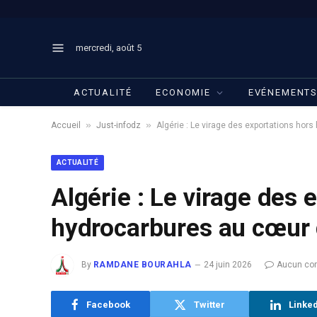
mercredi, août 5
ACTUALITÉ
ECONOMIE
EVÉNEMENT
»
»
Accueil
Just-infodz
Algérie : Le virage des exportations hor
ACTUALITÉ
Algérie : Le virage des 
hydrocarbures au cœur 
By
RAMDANE BOURAHLA
24 juin 2026
Aucun co
Facebook
Twitter
Linke