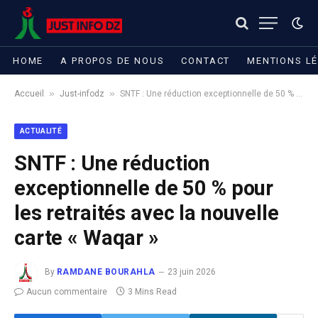
HOME
A PROPOS DE NOUS
CONTACT
MENTIONS L
»
»
Accueil
Just-infodz
SNTF : Une réduction exceptionnelle de 50 % pour les retraités avec la nouvelle carte « Waqar »
ACTUALITÉ
SNTF : Une réduction
exceptionnelle de 50 % pour
les retraités avec la nouvelle
carte « Waqar »
By
RAMDANE BOURAHLA
23 juin 2026
Aucun commentaire
3 Mins Read