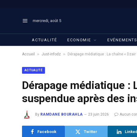
mercredi, août 5
ACTUALITÉ
ECONOMIE
EVÉNEMENT
»
»
Accueil
Just-infodz
Dérapage médiatique : La chaîne « Dzair
ACTUALITÉ
Dérapage médiatique : L
suspendue après des ins
By
RAMDANE BOURAHLA
23 juin 2026
Aucun co
Facebook
Twitter
Linke