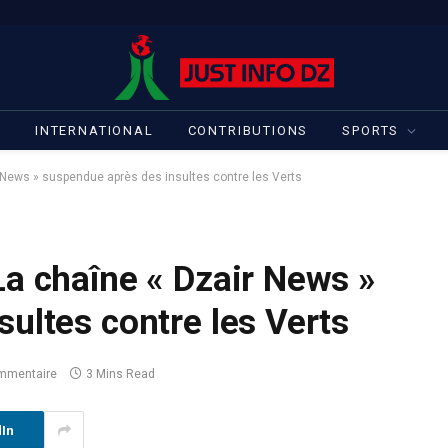
S
INTERNATIONAL
CONTRIBUTIONS
SPORTS
 News » suspendue après des insultes contre les Verts
a chaîne « Dzair News »
ultes contre les Verts
mmentaire
3 Mins Read
dIn