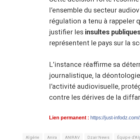
l’ensemble du secteur audiov
régulation a tenu à rappeler q
justifier les
insultes publique
représentent le pays sur la s
L’instance réaffirme sa déter
journalistique, la déontologie
l’activité audiovisuelle, proté
contre les dérives de la diff
Lien permanent :
https://just-infodz.com
Algérie
Anira
ANIRAV
Dzair News
Équipe d'Al