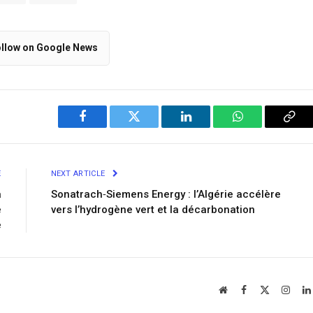
llow on Google News
Facebook
Twitter
LinkedIn
WhatsApp
Cop
Link
E
NEXT ARTICLE
a
Sonatrach‐Siemens Energy : l’Algérie accélère
e
vers l’hydrogène vert et la décarbonation
e
Website
Facebook
X
Insta
(Twitter)