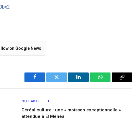
/0bx2
llow on Google News
Facebook
Twitter
LinkedIn
WhatsApp
Cop
Link
E
NEXT ARTICLE
n
Céréaliculture : une « moisson exceptionnelle »
é
attendue à El Menéa