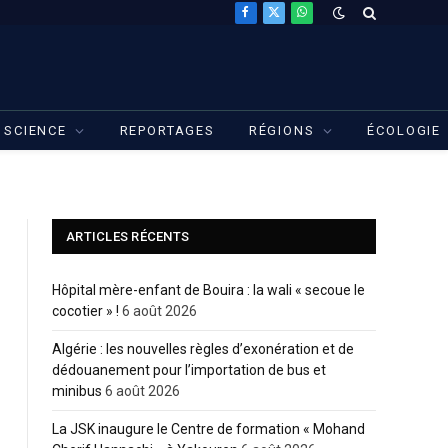
Facebook
X
WhatsApp
(Twitter)
SCIENCE
REPORTAGES
RÉGIONS
ÉCOLOGIE
ARTICLES RÉCENTS
Hôpital mère-enfant de Bouira : la wali « secoue le
cocotier » !
6 août 2026
Algérie : les nouvelles règles d’exonération et de
dédouanement pour l’importation de bus et
minibus
6 août 2026
La JSK inaugure le Centre de formation « Mohand