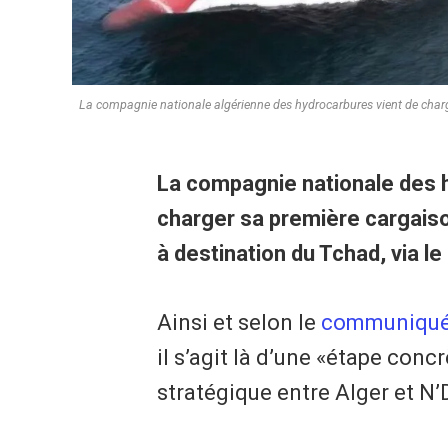
La compagnie nationale algérienne des hydrocarbures vient de charg
La compagnie nationale des h
charger sa première cargaiso
à destination du Tchad, via l
Ainsi et selon le
communiqu
il s’agit là d’une «étape con
stratégique entre Alger et N’