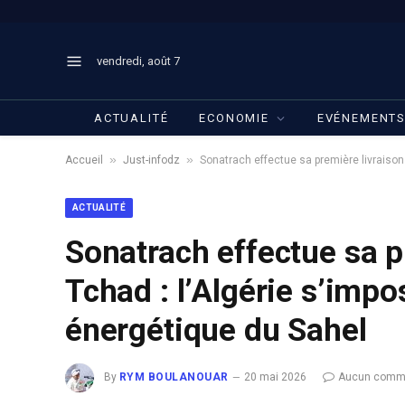
vendredi, août 7
ACTUALITÉ
ECONOMIE
EVÉNEMENT
»
»
Accueil
Just-infodz
Sonatrach effectue sa première livraiso
ACTUALITÉ
Sonatrach effectue sa p
Tchad : l’Algérie s’im
énergétique du Sahel
By
RYM BOULANOUAR
20 mai 2026
Aucun comme