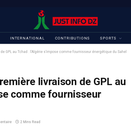
S
INTERNATIONAL
CONTRIBUTIONS
SPORTS
n de GPL au Tchad : l’Algérie s’impose comme fournisseur énergétique du Sahel
remière livraison de GPL au
pose comme fournisseur
ntaire
2 Mins Read