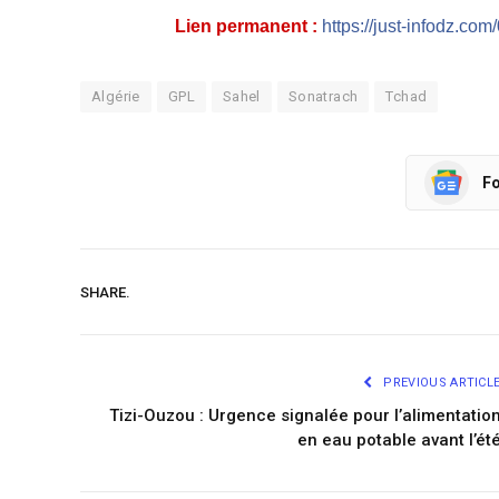
Lien permanent :
https://just-infodz.com
Algérie
GPL
Sahel
Sonatrach
Tchad
Fo
SHARE.
PREVIOUS ARTICL
Tizi-Ouzou : Urgence signalée pour l’alimentatio
en eau potable avant l’ét