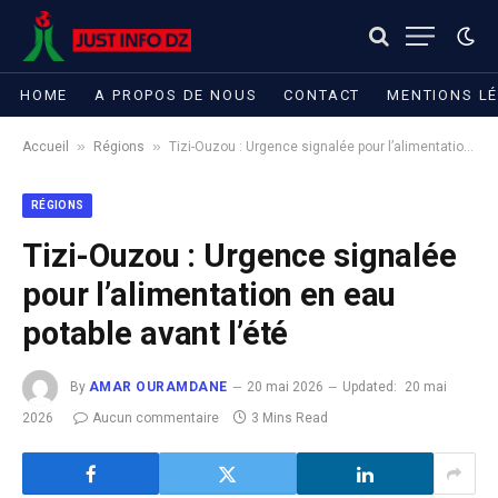
HOME
A PROPOS DE NOUS
CONTACT
MENTIONS L
»
»
Accueil
Régions
Tizi-Ouzou : Urgence signalée pour l’alimentation en eau potable avant l’été
RÉGIONS
Tizi-Ouzou : Urgence signalée
pour l’alimentation en eau
potable avant l’été
By
AMAR OURAMDANE
20 mai 2026
Updated:
20 mai
2026
Aucun commentaire
3 Mins Read