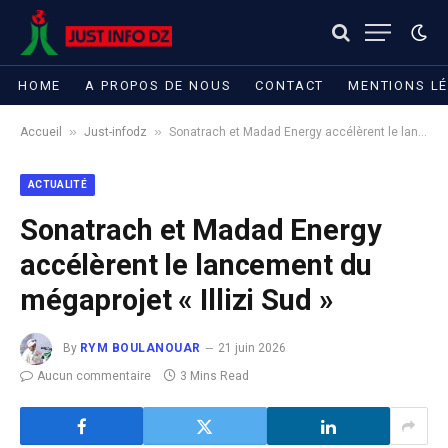
HOME
A PROPOS DE NOUS
CONTACT
MENTIONS L
»
»
Accueil
Just-infodz
Sonatrach et Madad Energy accélèrent le lancement du mégaprojet « Illizi Sud »
ACTUALITÉ
Sonatrach et Madad Energy
accélèrent le lancement du
mégaprojet « Illizi Sud »
By
RYM BOULANOUAR
21 juin 2026
Aucun commentaire
3 Mins Read