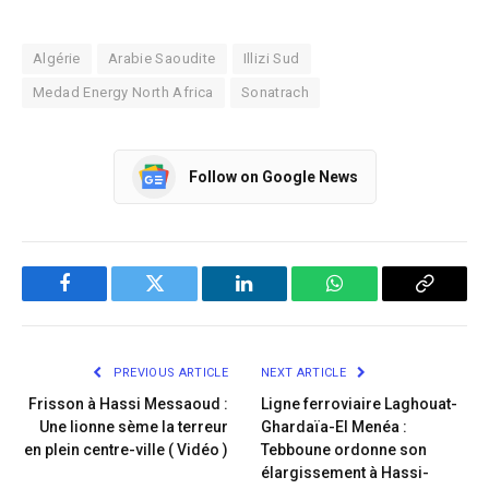
Algérie
Arabie Saoudite
Illizi Sud
Medad Energy North Africa
Sonatrach
Follow on Google News
Facebook
Twitter
LinkedIn
WhatsApp
Copy
Link
PREVIOUS ARTICLE
NEXT ARTICLE
Frisson à Hassi Messaoud :
Ligne ferroviaire Laghouat-
Une lionne sème la terreur
Ghardaïa-El Menéa :
en plein centre-ville ( Vidéo )​
Tebboune ordonne son
élargissement à Hassi-