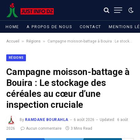
HOME
A PROPOS DE NOUS
CONTACT
MENTIONS L
»
»
Accueil
Régions
​Campagne moisson-battage à Bouira : Le stockage des céréales au cœur d’une inspection cruciale
RÉGIONS
​Campagne moisson-battage à
Bouira : Le stockage des
céréales au cœur d’une
inspection cruciale
By
RAMDANE BOURAHLA
6 août 2026
Updated:
6 août
2026
Aucun commentaire
3 Mins Read