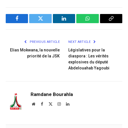
Facebook
Twitter
LinkedIn
WhatsApp
Copy
Link
PREVIOUS ARTICLE
NEXT ARTICLE
Elias Mokwana, la nouvelle
Législatives pour la
priorité de la JSK
diaspora : Les vérités
explosives du député
Abdelouahab Yagoubi
Ramdane Bourahla
Website
Facebook
X
Instagram
LinkedIn
(Twitter)