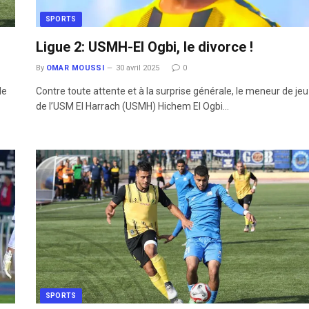
SPORTS
Ligue 2: USMH-El Ogbi, le divorce !
By
OMAR MOUSSI
30 avril 2025
0
le
Contre toute attente et à la surprise générale, le meneur de jeu
de l’USM El Harrach (USMH) Hichem El Ogbi…
SPORTS