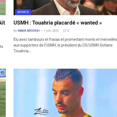
SPORTS
ït
USMH : Touahria placardé « wanted »
By
OMAR MOUSSI
1 juin 2025
0
Élu avec tambours et fracas et promettant monts et merveille
aux supporters de l’USMH, le président du CS/USMH Sofiane
ès
Touahria,…