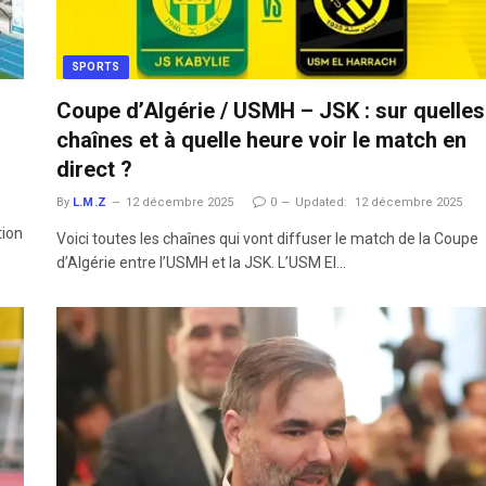
SPORTS
Coupe d’Algérie / USMH – JSK : sur quelles
chaînes et à quelle heure voir le match en
direct ?
By
L.M.Z
12 décembre 2025
0
Updated:
12 décembre 2025
tion
Voici toutes les chaînes qui vont diffuser le match de la Coupe
d’Algérie entre l’USMH et la JSK. L’USM El…