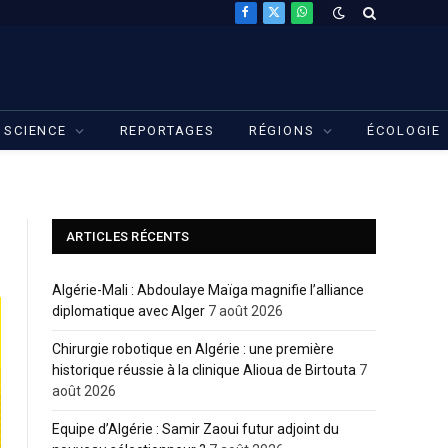
Facebook
X
WhatsApp
(Twitter)
SCIENCE
REPORTAGES
RÉGIONS
ÉCOLOGIE
ARTICLES RÉCENTS
Algérie-Mali : Abdoulaye Maïga magnifie l’alliance
diplomatique avec Alger
7 août 2026
Chirurgie robotique en Algérie : une première
historique réussie à la clinique Alioua de Birtouta
7
août 2026
Equipe d’Algérie : Samir Zaoui futur adjoint du