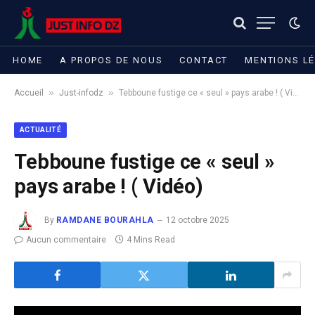
HOME
A PROPOS DE NOUS
CONTACT
MENTIONS L
»
»
Accueil
Just-infodz
Tebboune fustige ce « seul » pays arabe ! ( Vidéo)
ACTUALITÉ
Tebboune fustige ce « seul »
pays arabe ! ( Vidéo)
By
RAMDANE BOURAHLA
12 octobre 2025
Aucun commentaire
4 Mins Read