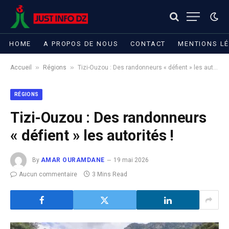
HOME
A PROPOS DE NOUS
CONTACT
MENTIONS L
»
»
Accueil
Régions
Tizi-Ouzou : Des randonneurs « défient » les autorités !
RÉGIONS
Tizi-Ouzou : Des randonneurs
« défient » les autorités !
By
AMAR OURAMDANE
19 mai 2026
Aucun commentaire
3 Mins Read