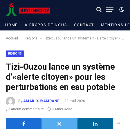
HOME
A PROPOS DE NOUS
CONTACT
MENTIONS L
»
»
Accueil
Régions
Tizi-Ouzou lance un système d’«alerte citoyen» pour les perturbations en eau potable
RÉGIONS
Tizi-Ouzou lance un système
d’«alerte citoyen» pour les
perturbations en eau potable
By
AMAR OURAMDANE
20 avril 2026
Aucun commentaire
3 Mins Read