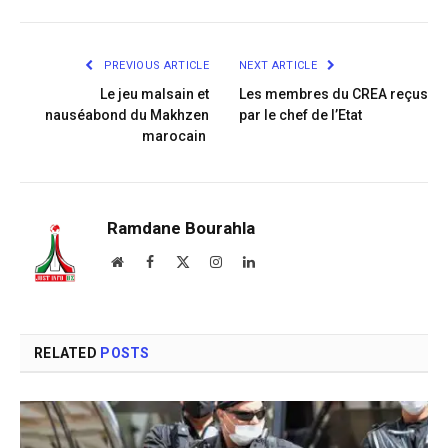
Link
PREVIOUS ARTICLE
NEXT ARTICLE
Le jeu malsain et
Les membres du CREA reçus
nauséabond du Makhzen
par le chef de l’Etat
marocain
Ramdane Bourahla
Website
Facebook
X
Instagram
LinkedIn
(Twitter)
RELATED
POSTS