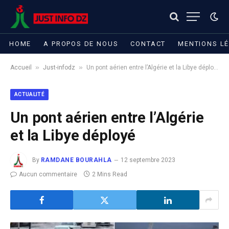
HOME
A PROPOS DE NOUS
CONTACT
MENTIONS L
»
»
Accueil
Just-infodz
Un pont aérien entre l’Algérie et la Libye déployé
ACTUALITÉ
Un pont aérien entre l’Algérie
et la Libye déployé
By
RAMDANE BOURAHLA
12 septembre 2023
Aucun commentaire
2 Mins Read