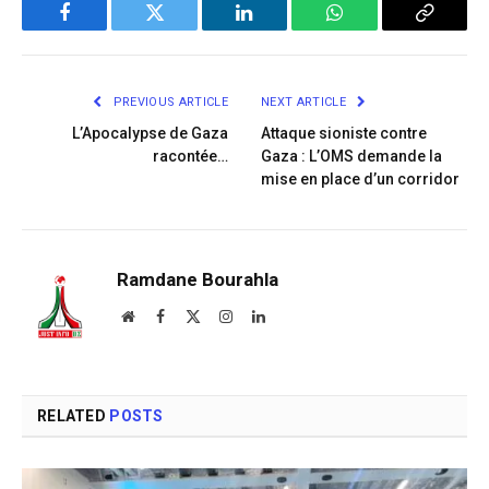
Facebook
Twitter
LinkedIn
WhatsApp
Copy
Link
PREVIOUS ARTICLE
NEXT ARTICLE
L’Apocalypse de Gaza
Attaque sioniste contre
racontée…
Gaza : L’OMS demande la
mise en place d’un corridor
Ramdane Bourahla
Website
Facebook
X
Instagram
LinkedIn
(Twitter)
RELATED
POSTS