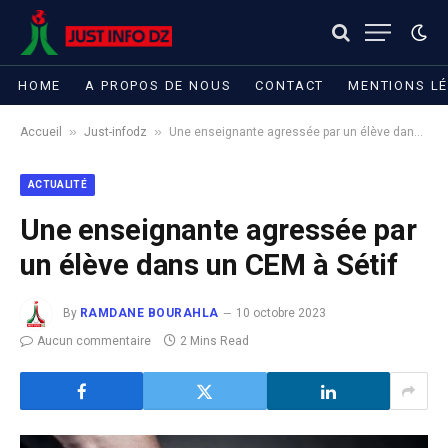
HOME
A PROPOS DE NOUS
CONTACT
MENTIONS L
»
»
Accueil
Just-infodz
Une enseignante agressée par un élève dans un CEM à Sétif
ACTUALITÉ
Une enseignante agressée par
un élève dans un CEM à Sétif
By
RAMDANE BOURAHLA
10 octobre 2023
Aucun commentaire
2 Mins Read