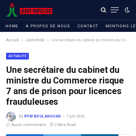
HOME
A PROPOS DE NOUS
CONTACT
MENTIONS L
»
»
Accueil
Just-infodz
Une secrétaire du cabinet du ministre du Commerce risque 7 ans de prison pour licences frauduleuses
ACTUALITÉ
Une secrétaire du cabinet du
ministre du Commerce risque
7 ans de prison pour licences
frauduleuses
By
RYM BOULANOUAR
7 juin 2026
Aucun commentaire
2 Mins Read