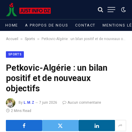
HOME
A PROPOS DE NOUS
CONTACT
MENTIONS L
»
»
Accueil
Sports
Petkovic-Algérie : un bilan positif et de nouveaux objectifs
SPORTS
Petkovic-Algérie : un bilan
positif et de nouveaux
objectifs
By
L.M.Z
7 juin 2026
Aucun commentaire
2 Mins Read