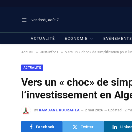
vendredi, août 7
ACTUALITÉ
ECONOMIE
EVÉNEMENT
»
»
Accueil
Just-infodz
Vers un « choc» de simplification pour l’
ACTUALITÉ
Vers un « choc» de simp
l’investissement en Alg
By
RAMDANE BOURAHLA
2 mai 2026
Updated:
2 ma
Facebook
Twitter
Linke