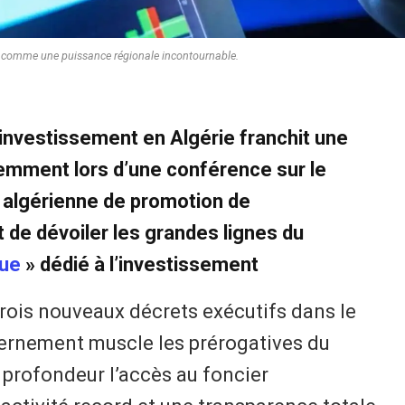
t comme une puissance régionale incontournable.
l’investissement en Algérie franchit une
emment lors d’une conférence sur le
e algérienne de promotion de
t de dévoiler les grandes lignes du
que
» dédié à l’investissement
 trois nouveaux décrets exécutifs dans le
vernement muscle les prérogatives du
 profondeur l’accès au foncier