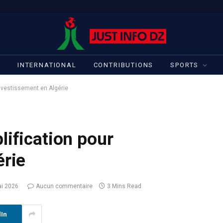
S
INTERNATIONAL
CONTRIBUTIONS
SPORTS
investissement en Algérie
lification pour
érie
i 2026
Aucun commentaire
3 Mins Read
dIn