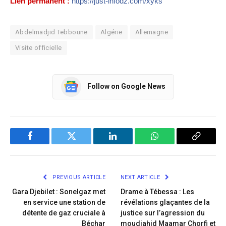
Lien permanent :
https://just-infodz.com/xyks
Abdelmadjid Tebboune
Algérie
Allemagne
Visite officielle
Follow on Google News
Facebook
Twitter
LinkedIn
WhatsApp
Copy
Link
PREVIOUS ARTICLE
NEXT ARTICLE
Gara Djebilet : Sonelgaz met
Drame à Tébessa : Les
en service une station de
révélations glaçantes de la
détente de gaz cruciale à
justice sur l’agression du
Béchar
moudjahid Maamar Chorfi et