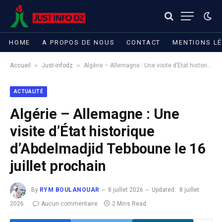
HOME
A PROPOS DE NOUS
CONTACT
MENTIONS L
»
»
Accueil
Just-infodz
Algérie – Allemagne : Une visite d’État historique d’Abdelmadjid Tebboune le 16 juillet prochain
ACTUALITÉ
Algérie – Allemagne : Une
visite d’État historique
d’Abdelmadjid Tebboune le 16
juillet prochain
By
RYM BOULANOUAR
8 juillet 2026
Updated:
8 juillet
2026
Aucun commentaire
2 Mins Read