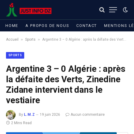
HOME
A PROPOS DE NOUS
CONTACT
MENTIONS L
»
»
Accueil
Sports
Argentine 3 – 0 Algérie : après la défaite des Verts, Zinedine Zidane intervient dans le vestiaire
SPORTS
Argentine 3 – 0 Algérie : après
la défaite des Verts, Zinedine
Zidane intervient dans le
vestiaire
By
L.M.Z
19 juin 2026
Aucun commentaire
2 Mins Read