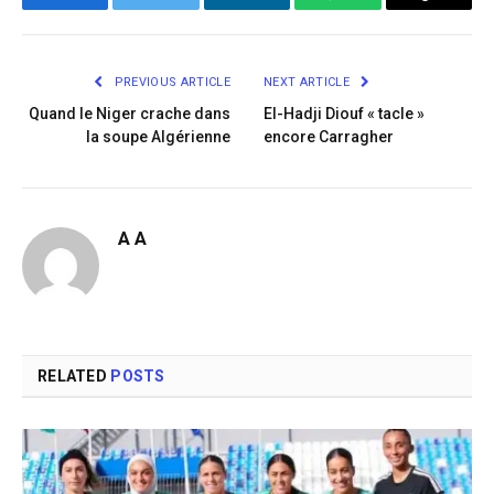
Facebook
Twitter
LinkedIn
WhatsApp
Copy
Link
PREVIOUS ARTICLE
NEXT ARTICLE
Quand le Niger crache dans
El-Hadji Diouf « tacle »
la soupe Algérienne
encore Carragher
A A
RELATED
POSTS