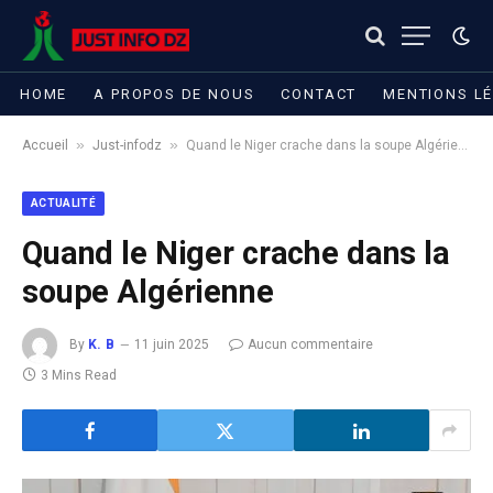
HOME
A PROPOS DE NOUS
CONTACT
MENTIONS L
»
»
Accueil
Just-infodz
Quand le Niger crache dans la soupe Algérienne
ACTUALITÉ
Quand le Niger crache dans la
soupe Algérienne
By
K. B
11 juin 2025
Aucun commentaire
3 Mins Read