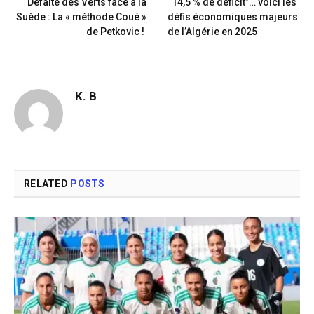
Défaite des Verts face à la
“14,5 % de déficit”… voici les
Suède : La « méthode Coué »
défis économiques majeurs
de Petkovic !
de l’Algérie en 2025
K. B
RELATED
POSTS