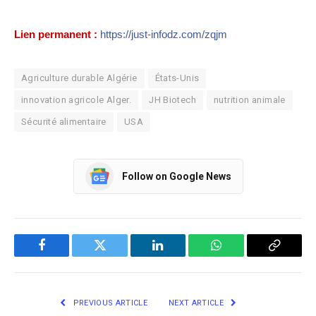
Lien permanent :
https://just-infodz.com/zqjm
Agriculture durable Algérie
États-Unis
innovation agricole Alger.
JH Biotech
nutrition animale
Sécurité alimentaire
USA
Follow on Google News
Facebook
Twitter
LinkedIn
WhatsApp
Copy
Link
PREVIOUS ARTICLE
NEXT ARTICLE