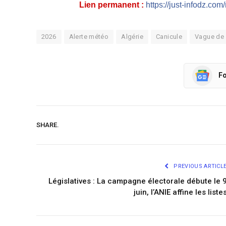
Lien permanent :
https://just-infodz.co
2026
Alerte météo
Algérie
Canicule
Vague de 
Fo
SHARE.
PREVIOUS ARTICL
Législatives : La campagne électorale débute le 
juin, l’ANIE affine les liste