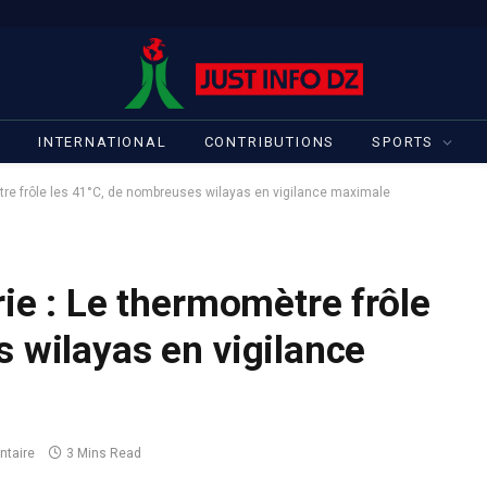
S
INTERNATIONAL
CONTRIBUTIONS
SPORTS
ètre frôle les 41°C, de nombreuses wilayas en vigilance maximale
rie : Le thermomètre frôle
 wilayas en vigilance
taire
3 Mins Read