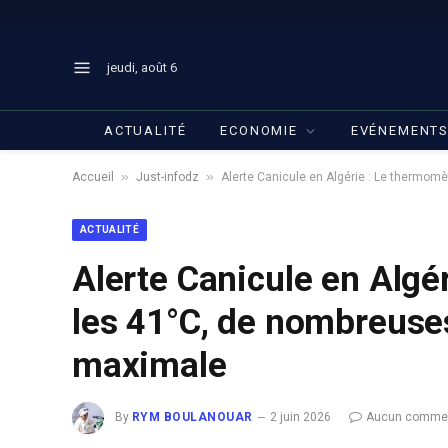
jeudi, août 6
ACTUALITÉ
ECONOMIE
EVÉNEMENT
»
»
Accueil
Just-infodz
Alerte Canicule en Algérie : Le thermom
ACTUALITÉ
Alerte Canicule en Algé
les 41°C, de nombreuses
maximale
By
RYM BOULANOUAR
2 juin 2026
Aucun commen