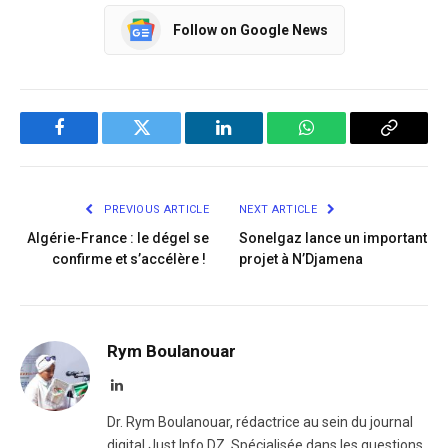
Follow on Google News
Facebook
Twitter
LinkedIn
WhatsApp
Copy
Link
PREVIOUS ARTICLE
NEXT ARTICLE
Algérie-France : le dégel se
Sonelgaz lance un important
confirme et s’accélère !
projet à N’Djamena
Rym Boulanouar
LinkedIn
Dr. Rym Boulanouar, rédactrice au sein du journal
digital Just Info DZ. Spécialisée dans les questions