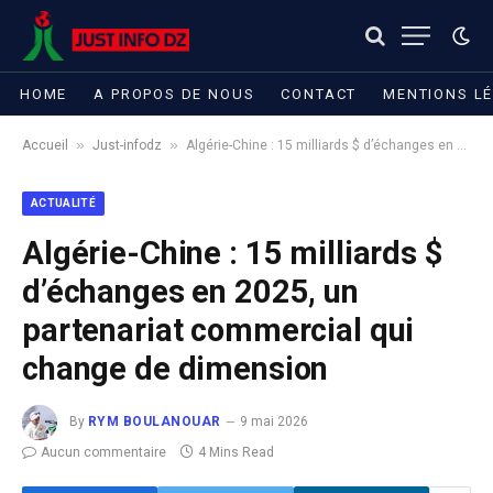
HOME
A PROPOS DE NOUS
CONTACT
MENTIONS L
»
»
Accueil
Just-infodz
Algérie-Chine : 15 milliards $ d’échanges en 2025, un partenariat commercial qui change de dimension
ACTUALITÉ
Algérie-Chine : 15 milliards $
d’échanges en 2025, un
partenariat commercial qui
change de dimension
By
RYM BOULANOUAR
9 mai 2026
Aucun commentaire
4 Mins Read