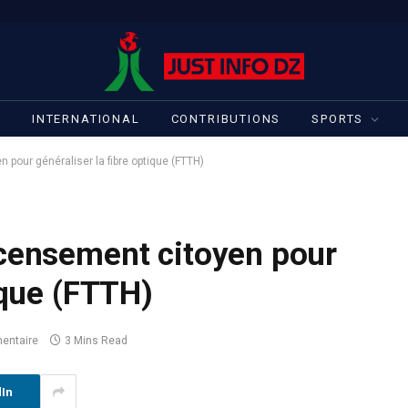
S
INTERNATIONAL
CONTRIBUTIONS
SPORTS
 pour généraliser la fibre optique (FTTH)
ecensement citoyen pour
ique (FTTH)
entaire
3 Mins Read
dIn