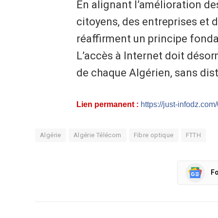
​En alignant l’amélioration d
citoyens, des entreprises et 
réaffirment un principe fond
L’accès à Internet doit désor
de chaque Algérien, sans dis
Lien permanent :
https://just-infodz.com
Algérie
Algérie Télécom
Fibre optique
FTTH
Fo