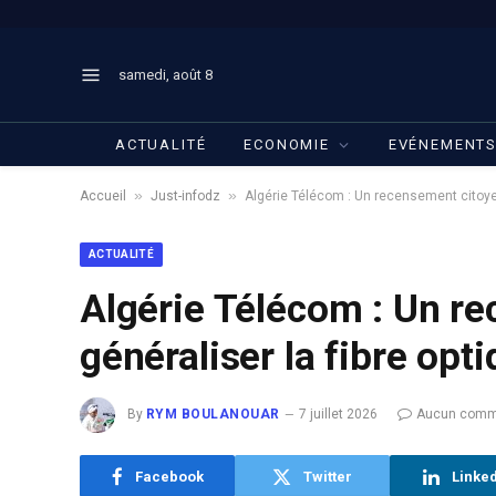
samedi, août 8
ACTUALITÉ
ECONOMIE
EVÉNEMENT
»
»
Accueil
Just-infodz
Algérie Télécom : Un recensement citoyen
ACTUALITÉ
Algérie Télécom : Un r
généraliser la fibre opt
By
RYM BOULANOUAR
7 juillet 2026
Aucun comm
Facebook
Twitter
Linke