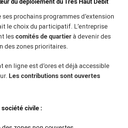
cœur du déploiement du Très Haut Débit
 de ses prochains programmes d’extension
it le choix du participatif. L’entreprise
nt les
comités de quartier
à devenir des
on des zones prioritaires.
 en ligne est d’ores et déjà accessible
eur.
Les contributions sont ouvertes
société civile :
se des zones non couvertes.