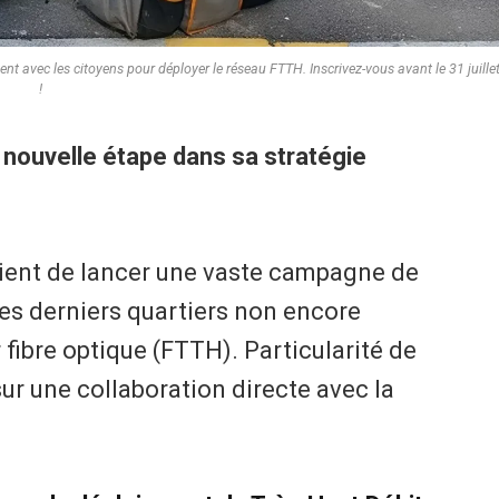
ent avec les citoyens pour déployer le réseau FTTH. Inscrivez-vous avant le 31 juille
!
nouvelle étape dans sa stratégie
 vient de lancer une vaste campagne de
les derniers quartiers non encore
r fibre optique (FTTH). Particularité de
sur une collaboration directe avec la