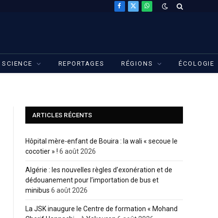
Facebook
X
WhatsApp
(Twitter)
SCIENCE
REPORTAGES
RÉGIONS
ÉCOLOGIE
ARTICLES RÉCENTS
Hôpital mère-enfant de Bouira : la wali « secoue le
cocotier » !
6 août 2026
Algérie : les nouvelles règles d’exonération et de
dédouanement pour l’importation de bus et
minibus
6 août 2026
La JSK inaugure le Centre de formation « Mohand