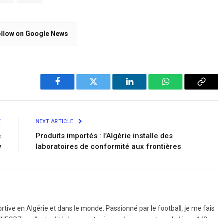
llow on Google News
Facebook
Twitter
LinkedIn
WhatsApp
Cop
Link
E
NEXT ARTICLE
e
Produits importés : l’Algérie installe des
y
laboratoires de conformité aux frontières
ortive en Algérie et dans le monde. Passionné par le football, je me fais