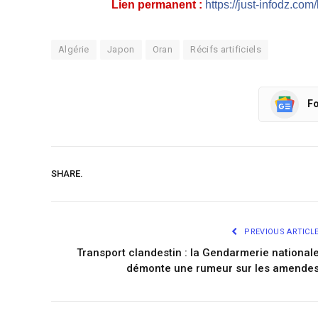
Lien permanent :
https://just-infodz.com
Algérie
Japon
Oran
Récifs artificiels
Fo
SHARE.
PREVIOUS ARTICL
Transport clandestin : la Gendarmerie national
démonte une rumeur sur les amendes