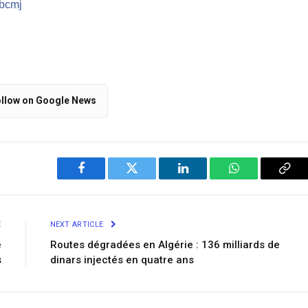
/bcmj
llow on Google News
Facebook
Twitter
LinkedIn
WhatsApp
Cop
Link
E
NEXT ARTICLE
e
Routes dégradées en Algérie : 136 milliards de
​
dinars injectés en quatre ans