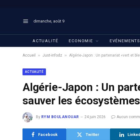
dimanche, août 9
ACTUALITÉ
ECONOMIE
EVÉNEMENT
»
»
Accueil
Just-infodz
Algérie-Japon : Un partenariat «vert et 
ACTUALITÉ
Algérie-Japon : Un parte
sauver les écosystèmes
By
RYM BOULANOUAR
24 juin 2026
Aucun comme
Facebook
Twitter
Linke