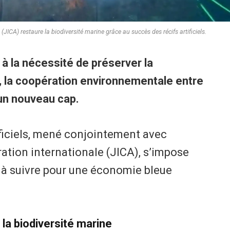
JICA) restaure la biodiversité marine grâce au succès des récifs artificiels.
 à la nécessité de préserver la
, la coopération environnementale entre
 un nouveau cap.
tificiels, mené conjointement avec
ation internationale (JICA), s’impose
à suivre pour une économie bleue
 la biodiversité marine