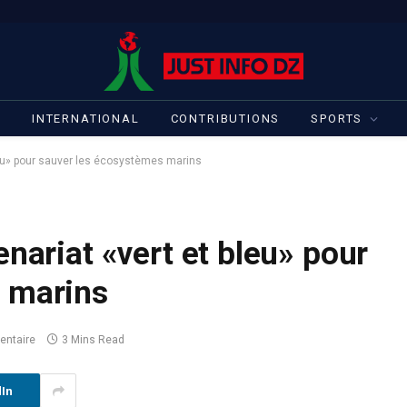
S
INTERNATIONAL
CONTRIBUTIONS
SPORTS
bleu» pour sauver les écosystèmes marins​
nariat «vert et bleu» pour
 marins​
ntaire
3 Mins Read
dIn