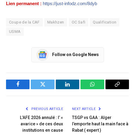
Lien permanent :
https://just-infodz.com/8dyb
Coupe de la CAF
Makhzen
OC Safi
Qualification
USMA
Follow on Google News
Facebook
Twitter
LinkedIn
WhatsApp
Copy
Link
PREVIOUS ARTICLE
NEXT ARTICLE
L’AFE 2026 annulé : l’ «
TSGP vs GAA : Alger
avarice » de ces deux
l’emporte haut la main face à
institutions en cause
Rabat ( expert )