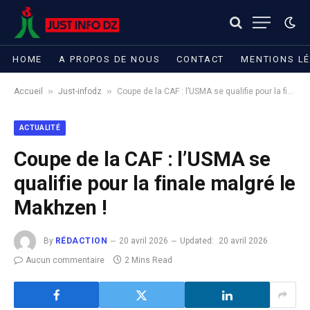
HOME
A PROPOS DE NOUS
CONTACT
MENTIONS L
»
»
Accueil
Just-infodz
Coupe de la CAF : l’USMA se qualifie pour la finale malgré le Makhzen !
ACTUALITÉ
Coupe de la CAF : l’USMA se
qualifie pour la finale malgré le
Makhzen !
By
RÉDACTION
20 avril 2026
Updated:
20 avril 2026
Aucun commentaire
2 Mins Read