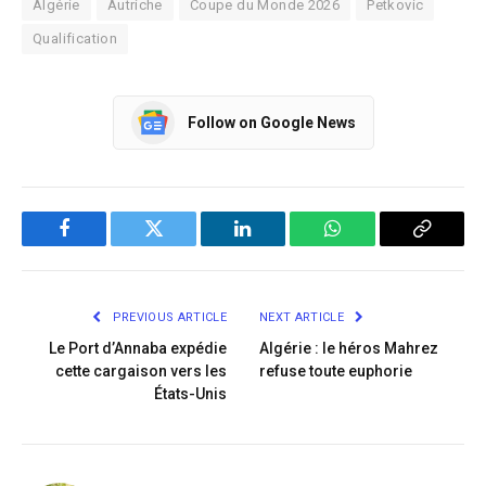
Algérie
Autriche
Coupe du Monde 2026
Petkovic
Qualification
Follow on Google News
Facebook
Twitter
LinkedIn
WhatsApp
Copy
Link
PREVIOUS ARTICLE
NEXT ARTICLE
Le Port d’Annaba expédie
Algérie : le héros Mahrez
cette cargaison vers les
refuse toute euphorie
États-Unis