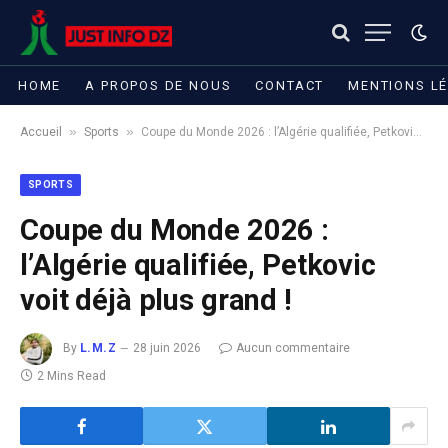
HOME
A PROPOS DE NOUS
CONTACT
MENTIONS L
»
»
Accueil
Sports
Coupe du Monde 2026 : l’Algérie qualifiée, Petkovic voit déjà plus grand !
SPORTS
Coupe du Monde 2026 :
l’Algérie qualifiée, Petkovic
voit déjà plus grand !
By
L.M.Z
28 juin 2026
Aucun commentaire
2 Mins Read