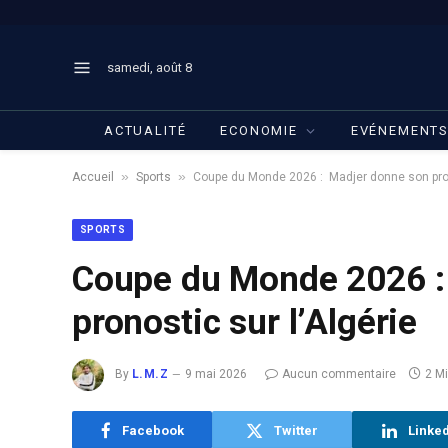
samedi, août 8
ACTUALITÉ
ECONOMIE
EVÉNEMENT
»
»
Accueil
Sports
Coupe du Monde 2026 : Madjer donne son prono
SPORTS
Coupe du Monde 2026 :
pronostic sur l’Algérie
By
L.M.Z
9 mai 2026
Aucun commentaire
2 M
Facebook
Twitter
Linke