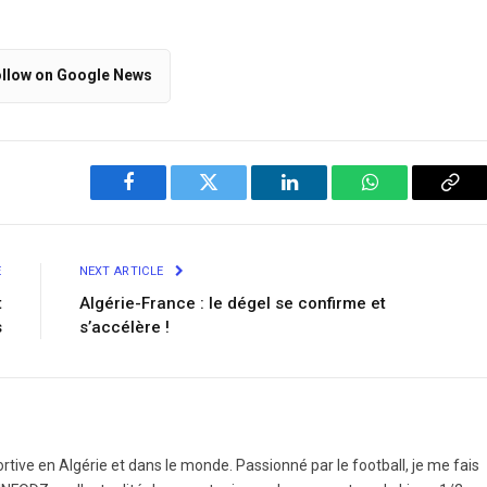
llow on Google News
Facebook
Twitter
LinkedIn
WhatsApp
Cop
Link
E
NEXT ARTICLE
t
Algérie-France : le dégel se confirme et
s
s’accélère !
ortive en Algérie et dans le monde. Passionné par le football, je me fais