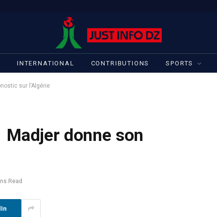
S
INTERNATIONAL
CONTRIBUTIONS
SPORTS
stic sur l’Algérie
 Madjer donne son
ins Read
dIn