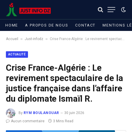
HOME
A PROPOS DE NOUS
CONTACT
MENTIONS L
»
»
Accueil
Just-infodz
Crise France-Algérie : Le revirement spectaculaire de la justice française dans l’affaire du diplomate Ismaïl R.
ACTUALITÉ
Crise France-Algérie : Le
revirement spectaculaire de la
justice française dans l’affaire
du diplomate Ismaïl R.
By
RYM BOULANOUAR
30 juin 2026
Aucun commentaire
3 Mins Read