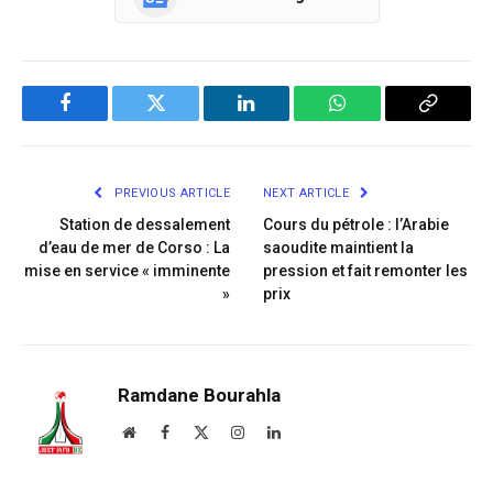
Facebook
Twitter
LinkedIn
WhatsApp
Copy
Link
PREVIOUS ARTICLE
NEXT ARTICLE
Station de dessalement
Cours du pétrole : l’Arabie
d’eau de mer de Corso : La
saoudite maintient la
mise en service « imminente
pression et fait remonter les
»
prix
Ramdane Bourahla
Website
Facebook
X
Instagram
LinkedIn
(Twitter)