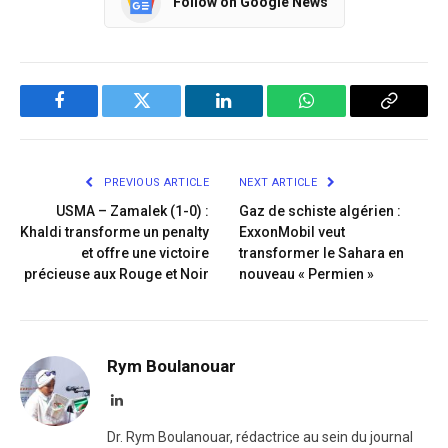
Follow on Google News
Facebook
Twitter
LinkedIn
WhatsApp
Copy
Link
PREVIOUS ARTICLE
NEXT ARTICLE
USMA – Zamalek (1-0) :
Gaz de schiste algérien :
Khaldi transforme un penalty
ExxonMobil veut
et offre une victoire
transformer le Sahara en
précieuse aux Rouge et Noir
nouveau « Permien »
Rym Boulanouar
LinkedIn
Dr. Rym Boulanouar, rédactrice au sein du journal