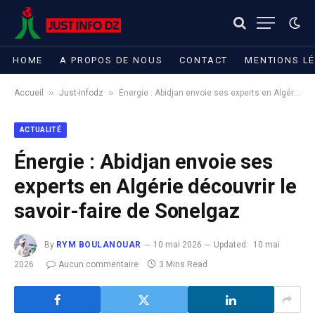
HOME
A PROPOS DE NOUS
CONTACT
MENTIONS L
»
»
Accueil
Just-infodz
Énergie : Abidjan envoie ses experts en Algérie découvrir le savoir-faire de Sonelgaz
ACTUALITÉ
Énergie : Abidjan envoie ses
experts en Algérie découvrir le
savoir-faire de Sonelgaz
By
RYM BOULANOUAR
10 mai 2026
Updated:
10 mai
2026
Aucun commentaire
3 Mins Read