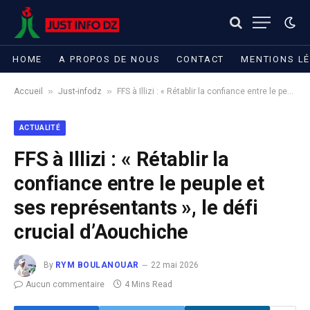
HOME
A PROPOS DE NOUS
CONTACT
MENTIONS L
»
»
Accueil
Just-infodz
FFS à Illizi : « Rétablir la confiance entre le peuple et ses représentants », le défi crucial d’Aouchiche
ACTUALITÉ
FFS à Illizi : « Rétablir la
confiance entre le peuple et
ses représentants », le défi
crucial d’Aouchiche
By
RYM BOULANOUAR
22 mai 2026
Aucun commentaire
4 Mins Read