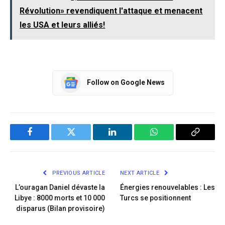
Révolution» revendiquent l'attaque et menacent
les USA et leurs alliés!
Follow on Google News
Facebook
Twitter
LinkedIn
WhatsApp
Copy
Link
PREVIOUS ARTICLE
NEXT ARTICLE
L’ouragan Daniel dévaste la
Énergies renouvelables : Les
Libye : 8000 morts et 10 000
Turcs se positionnent
disparus (Bilan provisoire)