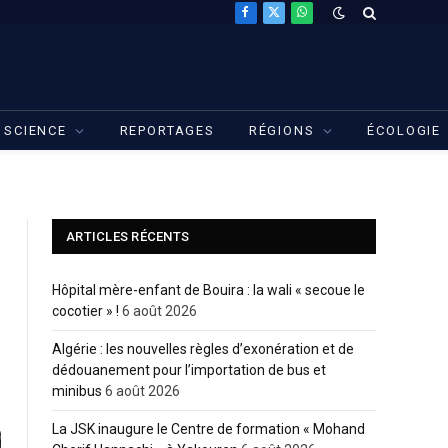
Facebook
X
WhatsApp
(Twitter)
SCIENCE
REPORTAGES
RÉGIONS
ÉCOLOGIE
ARTICLES RÉCENTS
Hôpital mère-enfant de Bouira : la wali « secoue le
cocotier » !
6 août 2026
Algérie : les nouvelles règles d’exonération et de
dédouanement pour l’importation de bus et
minibus
6 août 2026
La JSK inaugure le Centre de formation « Mohand