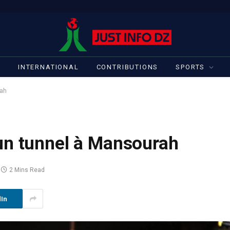
S
INTERNATIONAL
CONTRIBUTIONS
SPORTS
rah
un tunnel à Mansourah
2 Mins Read
dIn