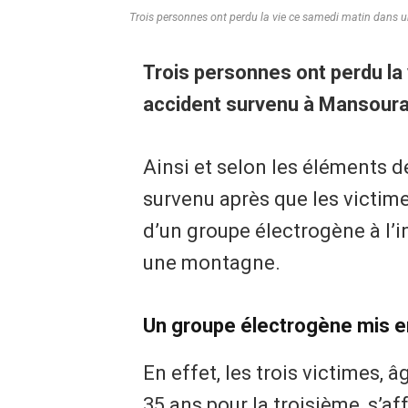
Trois personnes ont perdu la vie ce samedi matin dans 
Trois personnes ont perdu la
accident survenu à Mansourah
Ainsi et selon les éléments de
survenu après que les victim
d’un groupe électrogène à l’i
une montagne.
Un groupe électrogène mis 
En effet, les trois victimes, 
35 ans pour la troisième, s’af