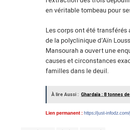
l’extraction des trois dépouil
en véritable tombeau pour se
Les corps ont été transférés
de la polyclinique d’Aïn Lous
Mansourah a ouvert une enquê
causes et circonstances exac
familles dans le deuil.
À lire Aussi :
Ghardaïa : 8 tonnes d
Lien permanent :
https://just-infodz.com