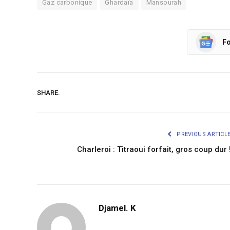
Gaz carbonique
Ghardaïa
Mansourah
Fo
SHARE.
PREVIOUS ARTICL
Charleroi : Titraoui forfait, gros coup dur 
Djamel. K