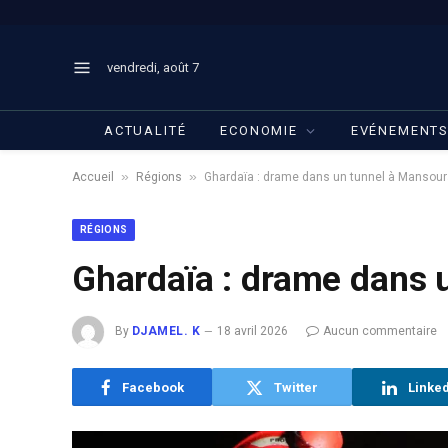
vendredi, août 7
ACTUALITÉ
ECONOMIE
EVÉNEMENT
»
»
Accueil
Régions
Ghardaïa : drame dans un tunnel à Mansou
RÉGIONS
Ghardaïa : drame dans 
By
DJAMEL. K
18 avril 2026
Aucun commentaire
Facebook
Twitter
Linke