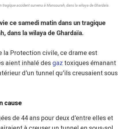
un tragique accident survenu à Mansourah, dans la wilaya de Ghardaïa.
 vie ce samedi matin dans un tragique
, dans la wilaya de Ghardaïa.
 la Protection civile, ce drame est
es aient inhalé des
gaz
toxiques émanant
ntérieur d’un tunnel qu’ils creusaient sous
en cause
âgées de 44 ans pour deux d’entre elles et
fairaient à creuser un tunnel en sous-sol