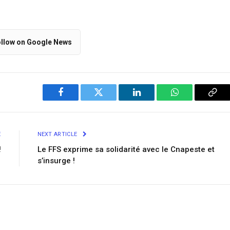
llow on Google News
Facebook
Twitter
LinkedIn
WhatsApp
Cop
Link
E
NEXT ARTICLE
!
Le FFS exprime sa solidarité avec le Cnapeste et
s’insurge !