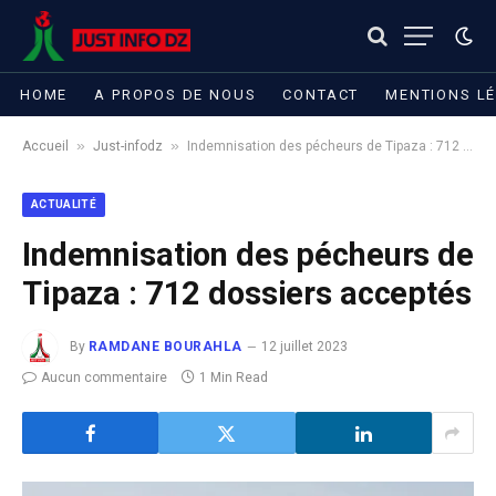
HOME
A PROPOS DE NOUS
CONTACT
MENTIONS L
»
»
Accueil
Just-infodz
Indemnisation des pécheurs de Tipaza : 712 dossiers acceptés
ACTUALITÉ
Indemnisation des pécheurs de
Tipaza : 712 dossiers acceptés
By
RAMDANE BOURAHLA
12 juillet 2023
Aucun commentaire
1 Min Read