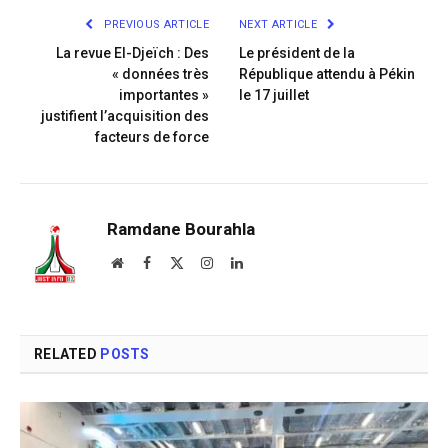
PREVIOUS ARTICLE
NEXT ARTICLE
La revue El-Djeïch : Des
Le président de la
« données très
République attendu à Pékin
importantes »
le 17 juillet
justifient l’acquisition des
facteurs de force
Ramdane Bourahla
Website
Facebook
X
Instagram
LinkedIn
(Twitter)
RELATED
POSTS