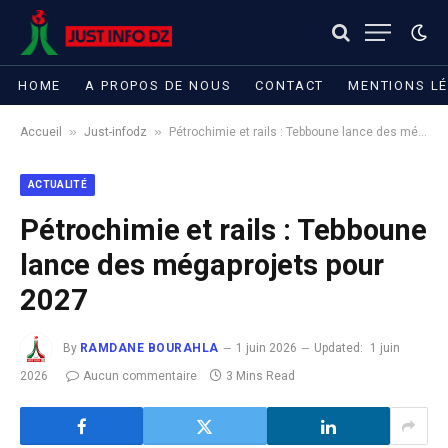
HOME
A PROPOS DE NOUS
CONTACT
MENTIONS L
»
»
Accueil
Just-infodz
Pétrochimie et rails : Tebboune lance des mégaprojets pour 2027
ACTUALITÉ
Pétrochimie et rails : Tebboune
lance des mégaprojets pour
2027
By
RAMDANE BOURAHLA
1 juin 2026
Updated:
1 juin
2026
Aucun commentaire
3 Mins Read