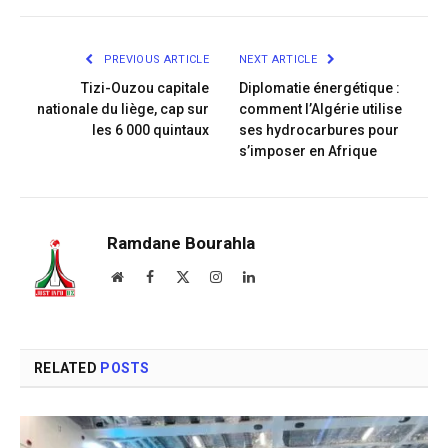
Link
PREVIOUS ARTICLE
NEXT ARTICLE
Tizi-Ouzou capitale
Diplomatie énergétique :
nationale du liège, cap sur
comment l’Algérie utilise
les 6 000 quintaux
ses hydrocarbures pour
s’imposer en Afrique
Ramdane Bourahla
Website
Facebook
X
Instagram
LinkedIn
(Twitter)
RELATED
POSTS