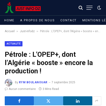
HOME
A PROPOS DE NOUS
CONTACT
MENTIONS L
»
»
Accueil
Just-infodz
Pétrole : L’OPEP+, dont l’Algérie « booste » encore la production !
ACTUALITÉ
Pétrole : L’OPEP+, dont
l’Algérie « booste » encore la
production !
By
RYM BOULANOUAR
7 septembre 2025
Aucun commentaire
3 Mins Read