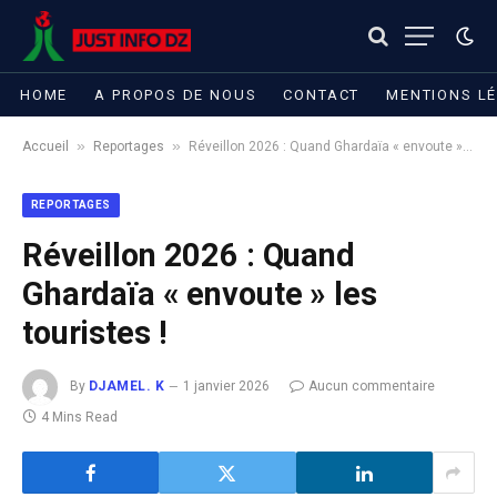
HOME
A PROPOS DE NOUS
CONTACT
MENTIONS L
»
»
Accueil
Reportages
Réveillon 2026 : Quand Ghardaïa « envoute » les touristes !
REPORTAGES
Réveillon 2026 : Quand
Ghardaïa « envoute » les
touristes !
By
DJAMEL. K
1 janvier 2026
Aucun commentaire
4 Mins Read