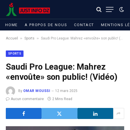
HOME
A PROPOS DE NOUS
CONTACT
MENTIONS L
»
»
Accueil
Sports
Saudi Pro League: Mahrez «envoûte» son public! (Vidéo)
SPORTS
Saudi Pro League: Mahrez
«envoûte» son public! (Vidéo)
By
OMAR MOUSSI
12 mars 2025
Aucun commentaire
2 Mins Read