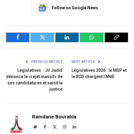
Follow on Google News
Facebook
Twitter
LinkedIn
WhatsApp
Copy
Link
PREVIOUS ARTICLE
NEXT ARTICLE
Législatives : Jil Jadid
Législatives 2026 : le MSP et
dénonce le «rejet massif» de
le RCD chargent l’ANIE
ses candidatures et saisit la
justice
Ramdane Bourahla
Website
Facebook
X
Instagram
LinkedIn
(Twitter)