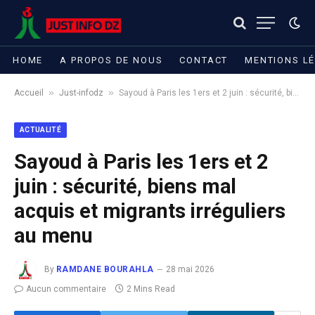
HOME
A PROPOS DE NOUS
CONTACT
MENTIONS L
»
»
Accueil
Just-infodz
Sayoud à Paris les 1ers et 2 juin : sécurité, biens mal acquis et migrants irréguliers au menu
ACTUALITÉ
Sayoud à Paris les 1ers et 2
juin : sécurité, biens mal
acquis et migrants irréguliers
au menu
By
RAMDANE BOURAHLA
28 mai 2026
Aucun commentaire
2 Mins Read