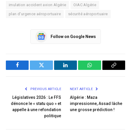
imulation accident avion Algérie
OIAC Algérie
plan d'urgence aéroportuaire
sécurité aéroportuaire
Follow on Google News
Facebook
Twitter
LinkedIn
WhatsApp
Copy
Link
PREVIOUS ARTICLE
NEXT ARTICLE
Législatives 2026 : Le FFS
Algérie : Maza
dénonce le « statu quo » et
impressionne, Assad lâche
appelle à une refondation
une grosse prédiction !
politique