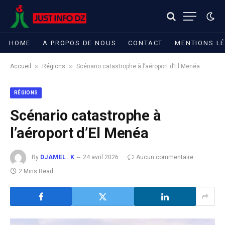
HOME
A PROPOS DE NOUS
CONTACT
MENTIONS L
»
»
Accueil
Régions
Scénario catastrophe à l’aéroport d’El Menéa
RÉGIONS
Scénario catastrophe à
l’aéroport d’El Menéa
By
DJAMEL. K
24 avril 2026
Aucun commentaire
2 Mins Read