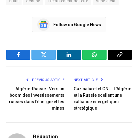
Bilan
Séisme
Tremblement de terre
Venezuela
Follow on Google News
Facebook
Twitter
LinkedIn
WhatsApp
Copy
Link
PREVIOUS ARTICLE
NEXT ARTICLE
Algérie-Russie : Vers un
Gaz naturel et GNL : L’Algérie
boom des investissements
et la Russie scellent une
russes dans l’énergie et les
«alliance énergétique»
mines
stratégique
Rédaction