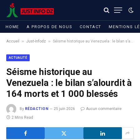
HOME
A PROPOS DE NOUS
CONTACT
MENTIONS L
»
»
Accueil
Just-infodz
Séisme historique au Venezuela : le bilan s’alourdit à 164 morts et 1 000 blessés
ACTUALITÉ
Séisme historique au
Venezuela : le bilan s’alourdit à
164 morts et 1 000 blessés
By
RÉDACTION
25 juin 2026
Aucun commentaire
2 Mins Read